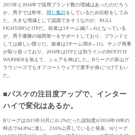
2015年と2016年で採用ブランド数の増減はあったのだろう
か。男子では昨年、
同じ集計
をしているため比較をしてみ
た。大きな増減として認識できそうなのが、BULL
FIGHT(BF)とITPだ。前者は3チーム減(7→4)となっている
が、男子優勝の福岡第一をサポートしており、ブランドと
しては嬉しい限りだ。後者は3チーム増(8→11)。ヤング商事
が取り扱っており、2016年はITPとは別ラインのBENTCH
WARMERを加えて、シェアを伸ばした。Bリーグの富山グ
ラウジーズでもオフコートウェアで選手が身につけてもい
た。
■バスケの注目度アップで、インター
ハイで変化はあるか。
Bリーグは2015年10月に41.2%だった認知度が2016年10年の
時点で64.8%に達し、23.6%上昇していると発表。bjリーグ