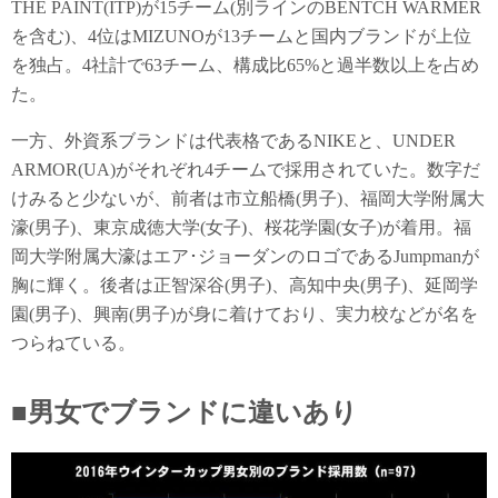
THE PAINT(ITP)が15チーム(別ラインのBENTCH WARMER
を含む)、4位はMIZUNOが13チームと国内ブランドが上位
を独占。4社計で63チーム、構成比65%と過半数以上を占め
た。
一方、外資系ブランドは代表格であるNIKEと、UNDER
ARMOR(UA)がそれぞれ4チームで採用されていた。数字だ
けみると少ないが、前者は市立船橋(男子)、福岡大学附属大
濠(男子)、東京成徳大学(女子)、桜花学園(女子)が着用。福
岡大学附属大濠はエア･ジョーダンのロゴであるJumpmanが
胸に輝く。後者は正智深谷(男子)、高知中央(男子)、延岡学
園(男子)、興南(男子)が身に着けており、実力校などが名を
つらねている。
■男女でブランドに違いあり