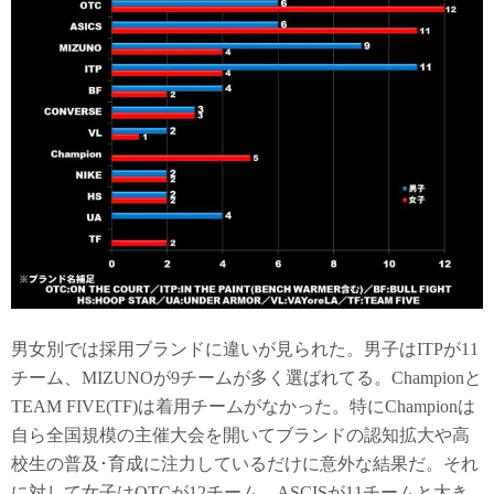
男女別では採用ブランドに違いが見られた。男子はITPが11
チーム、MIZUNOが9チームが多く選ばれてる。Championと
TEAM FIVE(TF)は着用チームがなかった。特にChampionは
自ら全国規模の主催大会を開いてブランドの認知拡大や高
校生の普及･育成に注力しているだけに意外な結果だ。それ
に対して女子はOTCが12チーム、ASCISが11チームと大き