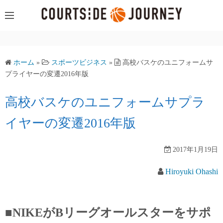
コ
ン
テ
ン
ツ
ホーム
»
スポーツビジネス
»
高校バスケのユニフォームサ
へ
プライヤーの変遷2016年版
ス
キ
高校バスケのユニフォームサプラ
ッ
イヤーの変遷2016年版
プ
2017年1月19日
Hiroyuki Ohashi
■NIKEがBリーグオールスターをサポ