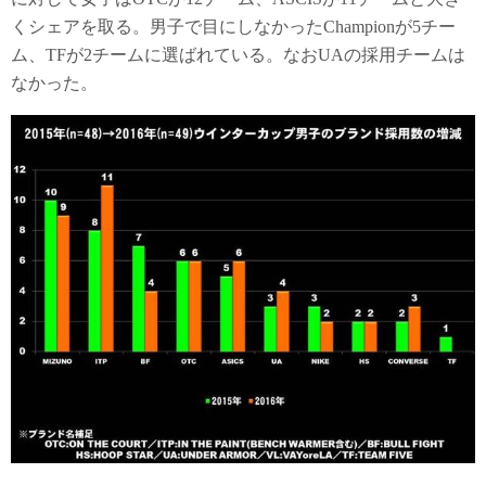
くシェアを取る。男子で目にしなかったChampionが5チー
ム、TFが2チームに選ばれている。なおUAの採用チームは
なかった。