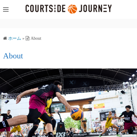
コ
ン
テ
ン
ツ
ホーム
»
About
へ
ス
About
キ
ッ
プ