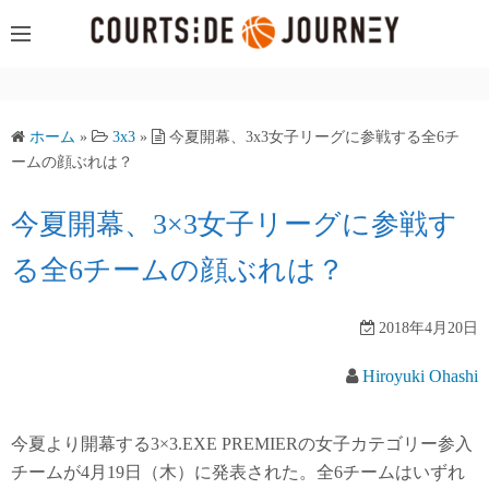
コ
ン
テ
ン
ツ
ホーム
»
3x3
»
今夏開幕、3x3女子リーグに参戦する全6チ
へ
ームの顔ぶれは？
ス
キ
今夏開幕、3×3女子リーグに参戦す
ッ
る全6チームの顔ぶれは？
プ
2018年4月20日
Hiroyuki Ohashi
今夏より開幕する3×3.EXE PREMIERの女子カテゴリー参入
チームが4月19日（木）に発表された。全6チームはいずれ