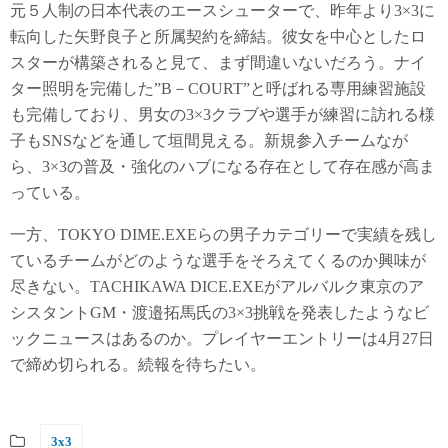
元５人制の日本代表のエースシューターで、昨年より3×3に
転向した矢野良子と所属契約を締結。彼女を中心としたロ
スターが構築されると見て、まず間違いないだろう。ナイ
ター照明を完備した”B－COURT”と呼ばれる専用練習施設
も完備しており、男女の3×3クラブや選手が練習に訪れる様
子もSNSなどを通して垣間見える。新規参入チームなが
ら、3×3の普及・強化のハブになる存在として存在感が高ま
っている。
一方、TOKYO DIME.EXEらの男子カテゴリーで実績を残し
ているチームがどのような選手をそろえてくるのか興味が
尽きない。TACHIKAWA DICE.EXEがアルバルク東京のア
シスタントGM・渡邉拓馬氏の3×3挑戦を発表したようなビ
ックニュースはあるのか。プレイヤーエントリーは4月27日
で締め切られる。続報を待ちたい。
3x3