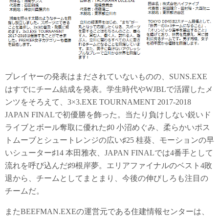
プレイヤーの発表はまだされていないものの、SUNS.EXE
はすでにチーム結成を発表。学生時代やWJBLで活躍したメ
ンツをそろえて、3×3.EXE TOURNAMENT 2017-2018
JAPAN FINALで初優勝を飾った。当たり負けしない鋭いド
ライブとボール奪取に優れた♯0 小沼めぐみ、柔らかいポス
トムーブとシュートレンジの広い♯25 桂葵、モーションの早
いシューター♯14 本田雅衣、JAPAN FINALでは4番手として
流れを呼び込んだ♯9根岸夢。エリアファイナルのベスト4敗
退から、チームとしてまとまり、今後の伸びしろも注目の
チームだ。
またBEEFMAN.EXEの運営元である住建情報センターは、