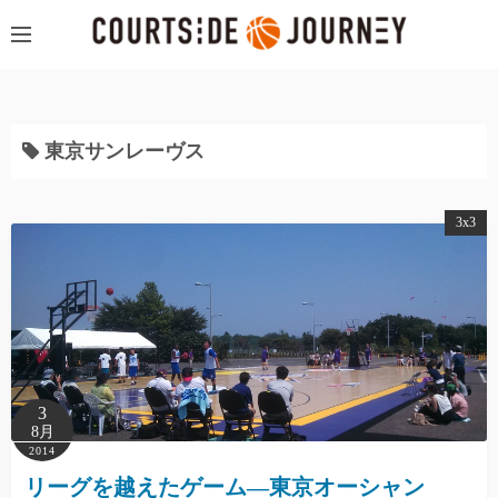
コ
ン
テ
ン
ツ
東京サンレーヴス
へ
ス
キ
3x3
ッ
プ
3
8月
2014
リーグを越えたゲーム―東京オーシャン