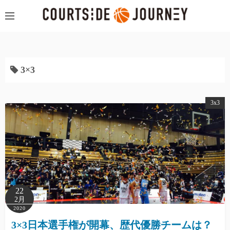
コ
ン
テ
ン
ツ
3×3
へ
ス
キ
3x3
ッ
プ
22
2月
2020
3×3日本選手権が開幕、歴代優勝チームは？