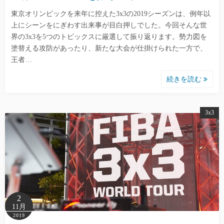
東京オリンピックを来年に控えた3x3の2019シーズンは、例年以
上にシーンをにぎわす出来事が目白押しでした。今回そんな世
界の3x3を5つのトピックスに厳選して振り返ります。勢力図を
塗替える攻防があったり、新たな大会が仕掛けられた一方で、
王者…
続きを読む
3x3
2
11月
2019