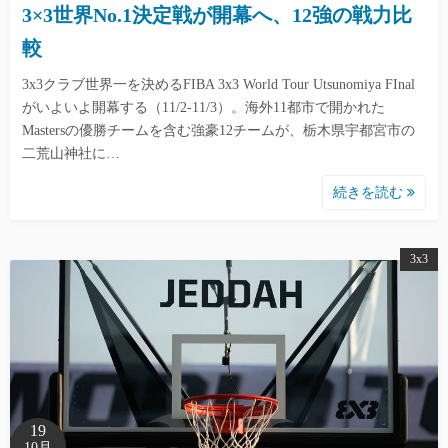
3×3世界No.1決定戦が開幕へ、12強の戦力比
較
3x3クラブ世界一を決めるFIBA 3x3 World Tour Utsunomiya FInal
がいよいよ開幕する（11/2-11/3）。海外11都市で開かれた
Mastersの優勝チームを含む強豪12チームが、栃木県宇都宮市の
二荒山神社に…
続きを読む
3x3
19
10月