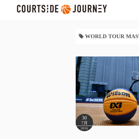
コ
ン
テ
ン
ツ
WORLD TOUR MAS
へ
ス
キ
ッ
プ
30
7月
2016